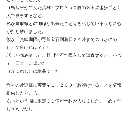
（鳥取県が生んだ英雄・プロ３５０勝の米田哲也投手と２
人で食事するなど）
私が鳥取県との御縁が出来たこと等を話しているうちに心
が打ち解けました。
彼が「賞味期限が野川宝石到着日２４時までの（かにめ
し）で良ければ？」と
話しが進みました。野川宝石で購入して試食すると、かつ
て、日本一に輝いた
（かにめし）は絶品でした。
弊社の常連様に実費￥１，２００でお頒けすることを情報
提供したところ、
あっという間に限定３０個が予約が入りました。 めでた
し＆めでたし！