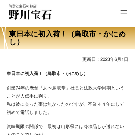
Toggl
東日本に初入荷！（鳥取市・かにめ
し）
更新日：2023年6月1日
東日本に初入荷！（鳥取市・かにめし）
創業74年の老舗「あべ鳥取堂」社長と法政大学同期という
ことが人伝手に判り、
私は彼に会った事は無かったのですが、卒業４４年にして
初めて電話しました。
賞味期限の関係で、最初は山形県には冷凍品しか送れない
とのことでしたが、