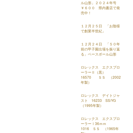
ル山形」２０２４年号
￥６００ 県内書店で発
売中！
１２月２５日 「お陰様
で創業半世紀」
１２月２４日 「５０年
前の甲子園出場を振り返
る」ベースボール山形
ロレックス エクスプロ
ーラーⅡ（黒）
16570 ＳＳ （2002
年製）
ロレックス デイトジャ
スト 16233 SS/YG
（1995年製）
ロレックス エクスプロ
ーラーⅠ36ｍｍ
1016 ＳＳ （1965年