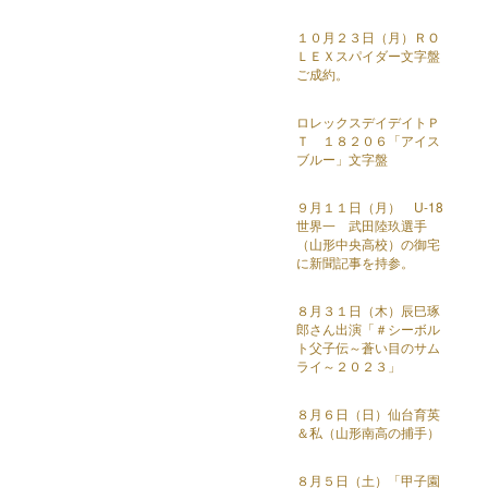
１０月２３日（月）ＲＯ
ＬＥＸスパイダー文字盤
ご成約。
ロレックスデイデイトＰ
Ｔ １８２０６「アイス
ブルー」文字盤
９月１１日（月） U-18
世界一 武田陸玖選手
（山形中央高校）の御宅
に新聞記事を持参。
８月３１日（木）辰巳琢
郎さん出演「＃シーボル
ト父子伝～蒼い目のサム
ライ～２０２３」
８月６日（日）仙台育英
＆私（山形南高の捕手）
８月５日（土）「甲子園