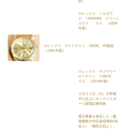
製）
ロレックス ミルガウ
ス 116400GV グリーン
ガラス ＳＳ （2009
年製）
ロレックス デイトデイト 18238 YG無垢
（1991年製）
ロレックス サブマリー
ナーデイト 116610
ＳＳ （2018年製）
９月２３日（月）中野選
手の父上にサンケイスポ
ーツ新聞記事持参。
蔵王蕎麦を進呈した（慶
應義塾大学応援指導部OB
芸人）「梅田元気よく」