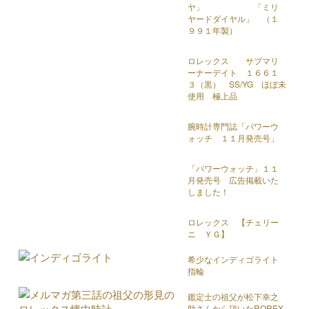
ヤ」 「ミリ
ヤードダイヤル」 （１
９９１年製）
ロレックス サブマリ
ーナーデイト １６６１
３（黒） SS/YG ほぼ未
使用 極上品
腕時計専門誌「パワーウ
ォッチ １１月発売号」
「パワーウォッチ」１１
月発売号 広告掲載いた
しました！
ロレックス 【チェリー
ニ ＹＧ】
希少なインディゴライト
指輪
鑑定士の祖父が松下幸之
助さんから頂いたROREX