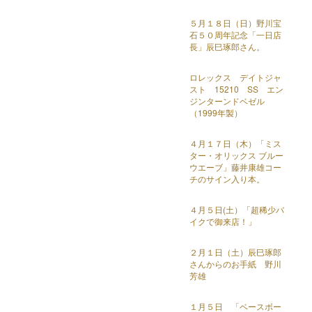
５月１８日（日）野川宝
石５０周年記念「一日店
長」辰巳琢郎さん。
ロレックス デイトジャ
スト 15210 SS エン
ジンターンドベゼル
（1999年製）
４月１７日（木）「ミス
ター・オリックス ブルー
ウエーブ」藤井康雄コー
チのサイン入り本。
４月５日(土）「超稀少バ
イクで御来店！」
２月１日（土）辰巳琢郎
さんからのお手紙 野川
芳雄
１月５日 「ベースボー