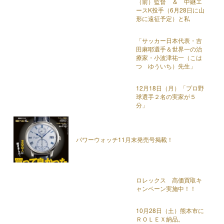
（前）監督 ＆ 中継エ
ースK投手（6月28日に山
形に遠征予定）と私
「サッカー日本代表・吉
田麻耶選手＆世界一の治
療家・小波津祐一（こは
つ ゆういち）先生」
12月18日（月）「プロ野
球選手２名の実家が５
分」
パワーウォッチ11月末発売号掲載！
ロレックス 高価買取キ
ャンペーン実施中！！
10月28日（土）熊本市に
ＲＯＬＥＸ納品。