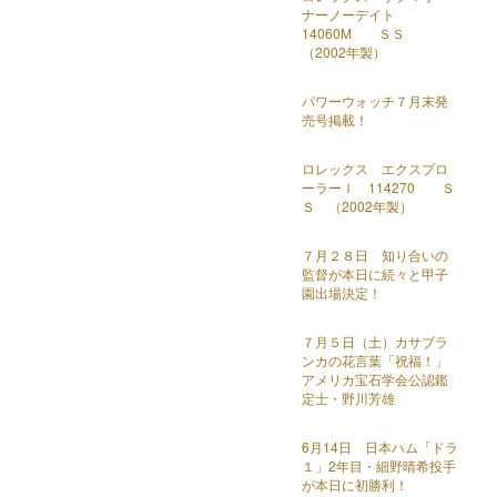
ナーノーデイト
14060M ＳＳ
（2002年製）
パワーウォッチ７月末発
売号掲載！
ロレックス エクスプロ
ーラーⅠ 114270 Ｓ
Ｓ （2002年製）
７月２８日 知り合いの
監督が本日に続々と甲子
園出場決定！
７月５日（土）カサブラ
ンカの花言葉「祝福！」
アメリカ宝石学会公認鑑
定士・野川芳雄
6月14日 日本ハム「ドラ
１」2年目・細野晴希投手
が本日に初勝利！