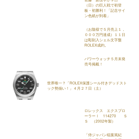
（日）の巨人戦で初登
板・初勝利！「記念サイ
ン色紙が到着」
（お陰様で５月売上１，
０００万円達成）１１日
は彫刻入シェル文字盤
ROLEX成約。
パワーウォッチ５月末発
売号掲載！
世界唯一？「ROLEX保護シール付きデッドスト
ック勢揃い！」４月２７日（土）
ロレックス エクスプロ
ーラーⅠ 114270 Ｓ
Ｓ （2002年製）
「侍ジャパン稲葉篤紀