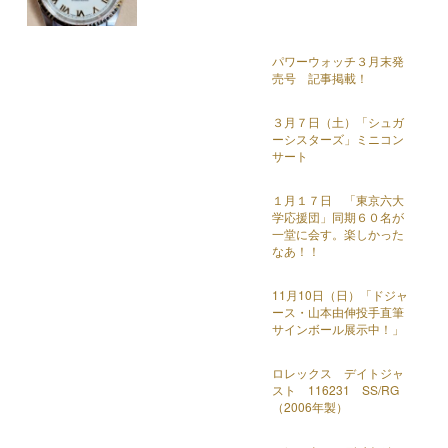
パワーウォッチ３月末発
売号 記事掲載！
３月７日（土）「シュガ
ーシスターズ」ミニコン
サート
１月１７日 「東京六大
学応援団」同期６０名が
一堂に会す。楽しかった
なあ！！
11月10日（日）「ドジャ
ース・山本由伸投手直筆
サインボール展示中！」
ロレックス デイトジャ
スト 116231 SS/RG
（2006年製）