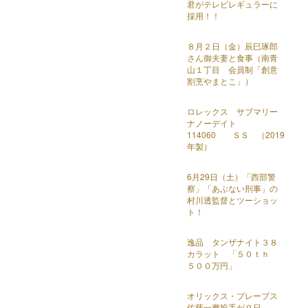
君がテレビレギュラーに
採用！！
８月２日（金）辰巳琢郎
さん御夫妻と食事（南青
山１丁目 会員制「創意
割烹やまとこ」）
ロレックス サブマリー
ナノーデイト
114060 ＳＳ （2019
年製）
6月29日（土）「西部警
察」「あぶない刑事」の
村川透監督とツーショッ
ト！
逸品 タンザナイト３８
カラット 「５０ｔｈ
５００万円」
オリックス・ブレーブス
佐藤一磨投手が９日